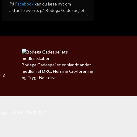
På
Facebook
kan du læse nyt om
aktuelle events på Bodega Gadespejlet.
Bodega Gadespejlet er blandt andet
medlem af DRC, Herning Cityforening
dig
og Trygt Natteliv.
ing.dk
• CVR. 32938027