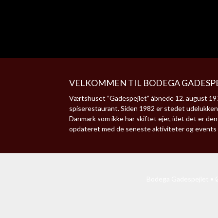
VELKOMMEN TIL BODEGA GADESPE
Værtshuset ”Gadespejlet” åbnede 12. august 1977
spiserestaurant. Siden 1982 er stedet udelukken
Danmark som ikke har skiftet ejer, idet det er d
opdateret med de seneste aktiviteter og events
Bodega Gadespejlet • Ø