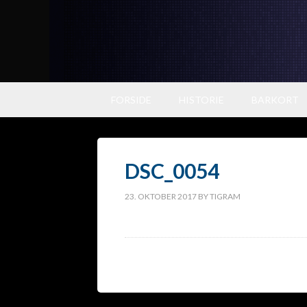
FORSIDE
HISTORIE
BARKORT
DSC_0054
23. OKTOBER 2017
BY
TIGRAM