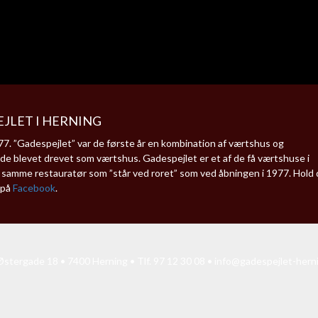
JLET I HERNING
. ”Gadespejlet” var de første år en kombination af værtshus og
de blevet drevet som værtshus. Gadespejlet er et af de få værtshuse i
en samme restauratør som ”står ved roret” som ved åbningen i 1977. Hold 
 på
Facebook
.
stergade 18 • 7400 Herning • Tlf. 97 12 30 08 •
info@gadespejlet-hern