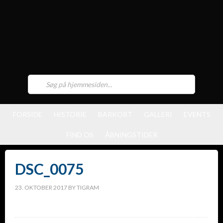
FORSIDE
HISTORIE
BARKORT
GALLERI
EVENTS
FIND OS
ÅBNINGSTIDER
DSC_0075
23. OKTOBER 2017
BY
TIGRAM