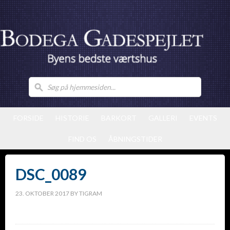
FORSIDE
HISTORIE
BARKORT
GALLERI
EVENTS
FIND OS
ÅBNINGSTIDER
DSC_0089
23. OKTOBER 2017
BY
TIGRAM