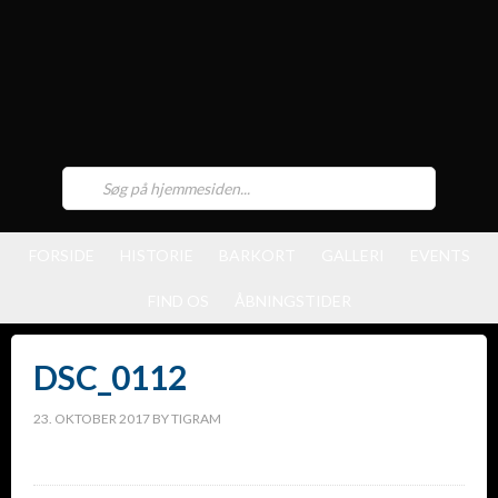
FORSIDE
HISTORIE
BARKORT
GALLERI
EVENTS
FIND OS
ÅBNINGSTIDER
DSC_0112
23. OKTOBER 2017
BY
TIGRAM