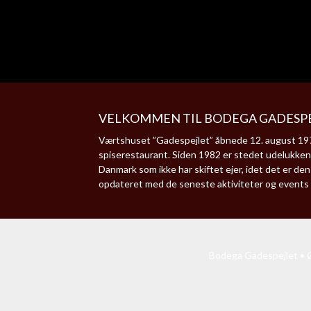
VELKOMMEN TIL BODEGA GADESPE
Værtshuset ”Gadespejlet” åbnede 12. august 1977
spiserestaurant. Siden 1982 er stedet udelukken
Danmark som ikke har skiftet ejer, idet det er d
opdateret med de seneste aktiviteter og events
Bodega Gadespejlet • Ø