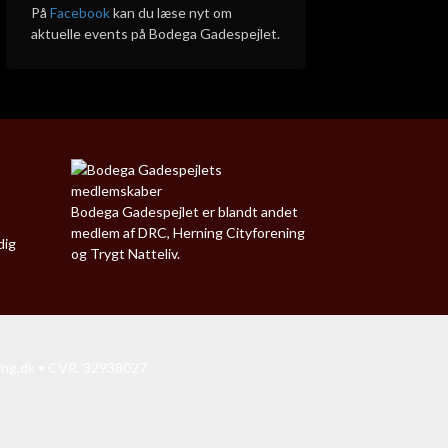
På
Facebook
kan du læse nyt om
aktuelle events på Bodega Gadespejlet.
Bodega Gadespejlet er blandt andet
medlem af DRC, Herning Cityforening
dig
og Trygt Natteliv.
ing.dk
• CVR. 32938027