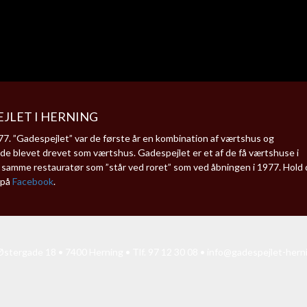
JLET I HERNING
. ”Gadespejlet” var de første år en kombination af værtshus og
de blevet drevet som værtshus. Gadespejlet er et af de få værtshuse i
en samme restauratør som ”står ved roret” som ved åbningen i 1977. Hold 
 på
Facebook
.
stergade 18 • 7400 Herning • Tlf. 97 12 30 08 •
info@gadespejlet-hern