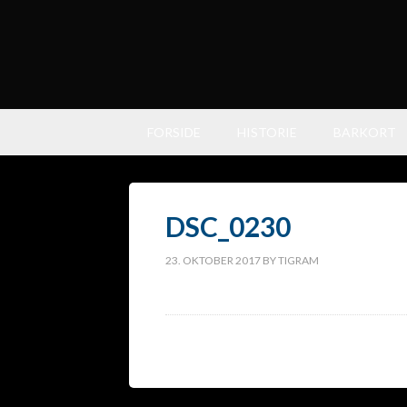
FORSIDE
HISTORIE
BARKORT
DSC_0230
23. OKTOBER 2017
BY
TIGRAM