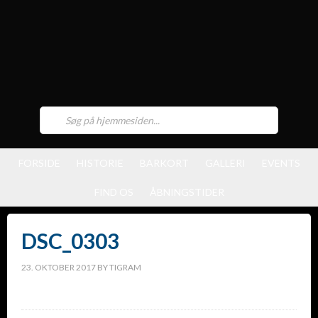
FORSIDE
HISTORIE
BARKORT
GALLERI
EVENTS
FIND OS
ÅBNINGSTIDER
DSC_0303
23. OKTOBER 2017
BY
TIGRAM