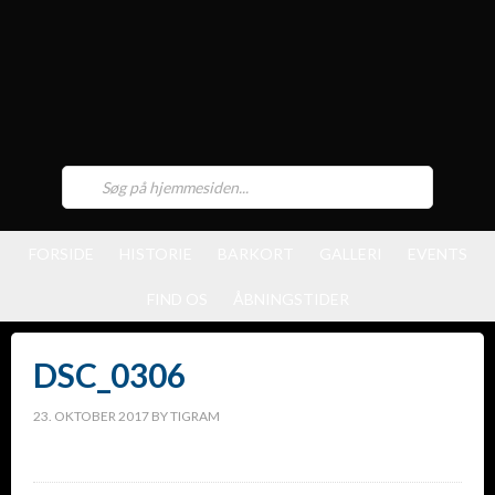
FORSIDE
HISTORIE
BARKORT
GALLERI
EVENTS
FIND OS
ÅBNINGSTIDER
DSC_0306
23. OKTOBER 2017
BY
TIGRAM