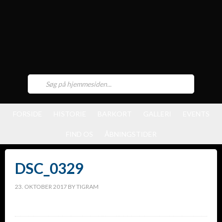
FORSIDE
HISTORIE
BARKORT
GALLERI
EVENTS
FIND OS
ÅBNINGSTIDER
DSC_0329
23. OKTOBER 2017
BY
TIGRAM