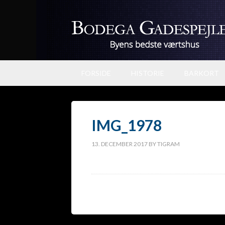
FORSIDE
HISTORIE
BARKORT
IMG_1978
13. DECEMBER 2017
BY
TIGRAM