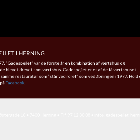
JLET I HERNING
. ”Gadespejlet” var de første år en kombination af værtshus og
de blevet drevet som værtshus. Gadespejlet er et af de få værtshuse i
en samme restauratør som ”står ved roret” som ved åbningen i 1977. Hold 
 på
Facebook
.
stergade 18 • 7400 Herning • Tlf. 97 12 30 08 •
info@gadespejlet-hern