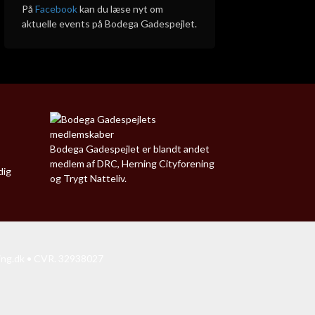
På
Facebook
kan du læse nyt om
aktuelle events på Bodega Gadespejlet.
Bodega Gadespejlet er blandt andet
medlem af DRC, Herning Cityforening
dig
og Trygt Natteliv.
ing.dk
• CVR. 32938027