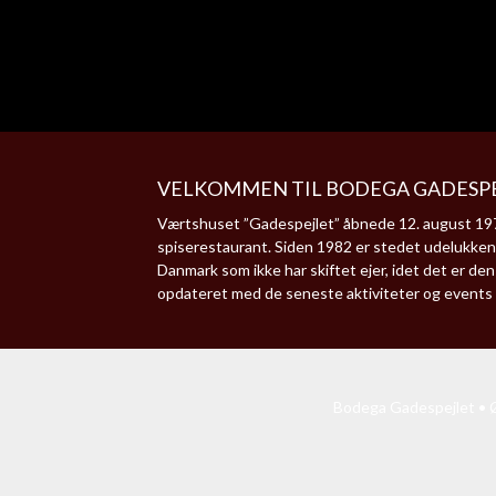
VELKOMMEN TIL BODEGA GADESPE
Værtshuset ”Gadespejlet” åbnede 12. august 1977
spiserestaurant. Siden 1982 er stedet udelukken
Danmark som ikke har skiftet ejer, idet det er d
opdateret med de seneste aktiviteter og events
Bodega Gadespejlet • Ø