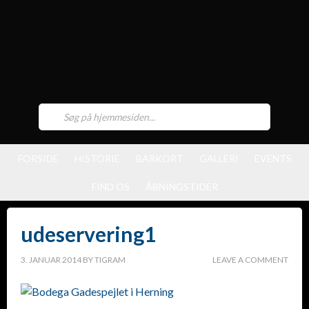
FORSIDE
HISTORIE
BARKORT
GALLERI
EVENTS
FIND OS
ÅBNINGSTIDER
udeservering1
3. JANUAR 2014
BY
TIGRAM
LEAVE A COMMENT